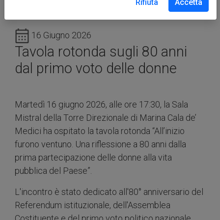
Rifiuta
Accetta
16 Giugno 2026
Tavola rotonda sugli 80 anni
dal primo voto delle donne
Martedì 16 giugno 2026, alle ore 17:30, la Sala
Mistral della Torre Direzionale di Marina Cala de’
Medici ha ospitato la tavola rotonda
“All’inizio
furono ventuno. Una riflessione a 80 anni dalla
prima partecipazione delle donne alla vita
pubblica del Paese”
.
L'incontro è stato dedicato all'80° anniversario del
Referendum istituzionale, dell'Assemblea
Costituente e del primo voto politico nazionale