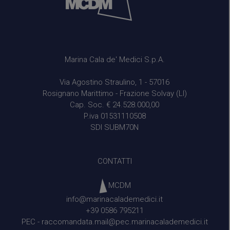
Marina Cala de' Medici S.p.A.
Via Agostino Straulino, 1 - 57016
Rosignano Marittimo - Frazione Solvay (LI)
Cap. Soc. € 24.528.000,00
P.iva 01531110508
SDI SUBM70N
CONTATTI
MCDM
info@marinacalademedici.it
+39 0586 795211
PEC -
raccomandata.mail@pec.marinacalademedici.it