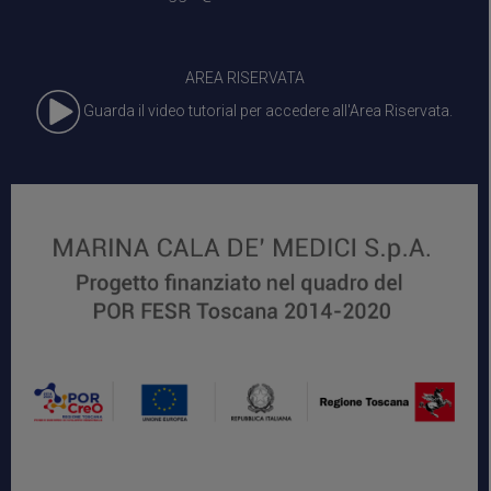
AREA RISERVATA
Guarda il video tutorial per accedere all'Area Riservata.