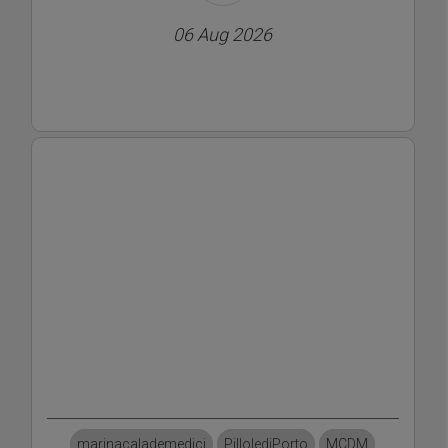
06 Aug 2026
marinacalademedici
PillolediPorto
MCDM