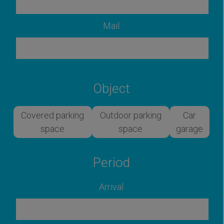
Mail
Object
Covered parking
Outdoor parking
Car
space
space
garage
Period
Arrival