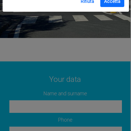
Rifiuta
Accetta
Your data
Name and surname
Phone