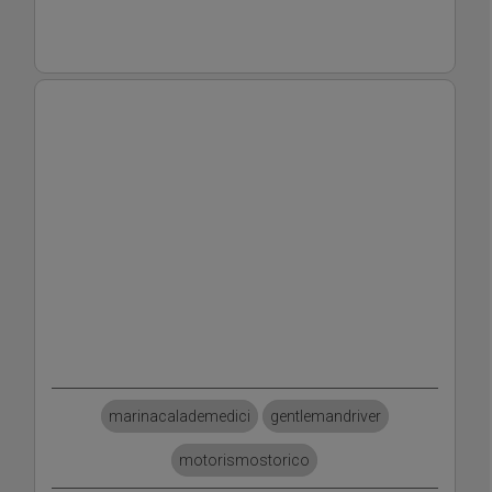
marinacalademedici
gentlemandriver
motorismostorico