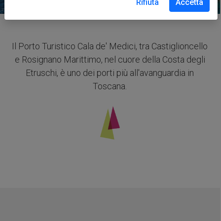
Rifiuta
Accetta
Il Porto Turistico Cala de' Medici, tra Castiglioncello
e Rosignano Marittimo, nel cuore della Costa degli
Etruschi, è uno dei porti più all'avanguardia in
Toscana.